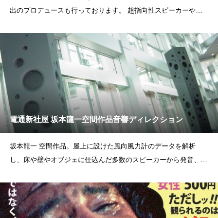
出のプロデュースも行っております。 超指向性スピーカーや平
面波スピーカーなどを駆使
電通新社屋 坂本龍一空間作品音響ディレクション
坂本龍一 空間作品。屋上に設けた風向風力計のデータを解析
し、床や壁やオブジェに仕込んだ多数のスピーカーから発音、自
然の摂理と創造性が融合